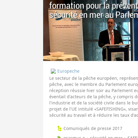
formation pour la prévent
sécurité en mer au Parle
Europeche
Le secteur de la pêche européen, représen
pêche, avec le membre du Parlement europ
réception réussie hier soir au Parlement 
éventail d'acteurs de la pêche, y compris d
l'industrie et de la société civile dans le b
projet de l'UE intitulé «SAFEFISHING», vis
sécurité au travail et à réduire les taux d'
Comuniqués de presse 2017
erasmus +
sécurité en mer
SAFE