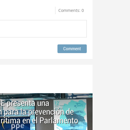
Comments: 0
UE presenta una
 para la prevención de
arítima en el Parlamento