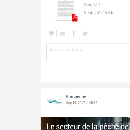
Pages:
2
Size:
551.45 Kb
Europeche
Sep 19, 2017 at 06:16
Le secteur de la pêche de 