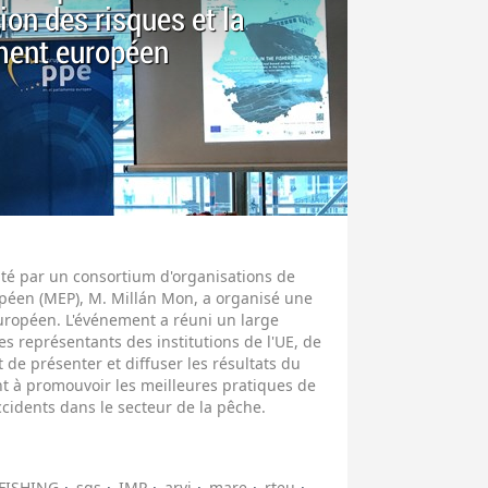
ion des risques et la
ment européen
té par un consortium d'organisations de
éen (MEP), M. Millán Mon, a organisé une
européen. L'événement a réuni un large
es représentants des institutions de l'UE, de
ut de présenter et diffuser les résultats du
ant à promouvoir les meilleures pratiques de
accidents dans le secteur de la pêche.
FISHING
sgs
IMP
arvi
mare
rteu