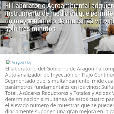
El Laboratorio Agroambiental adquier
instrumento de medición que permite 
un mayor número de muestras vitiviní
solo tres minutos
Aragón Hoy
El laboratorio del Gobierno de Aragón ha co
Auto-analizador de Inyección en Flujo Continu
Segmentado que, simultáneamente, mide cua
parámetros fundamentales en los vinos: Sulfu
Total, Azúcares Reductores y Totales y Acidez V
determinación simultánea de estos cuatro pa
el elevado número de muestras que se pueden
diariamente suponen una gran mejora en la ca