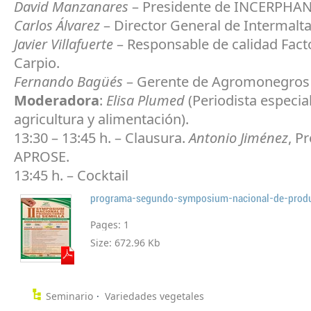
David Manzanares
– Presidente de INCERPHAN
Carlos Álvarez
– Director General de Intermalta
Javier Villafuerte
– Responsable de calidad Facto
Carpio.
Fernando Bagüés
– Gerente de Agromonegros 
Moderadora
:
Elisa Plumed
(Periodista especia
agricultura y alimentación).
13:30 – 13:45 h. – Clausura.
Antonio Jiménez
, P
APROSE.
13:45 h. – Cocktail
Pages:
1
Size:
672.96 Kb
Seminario
Variedades vegetales