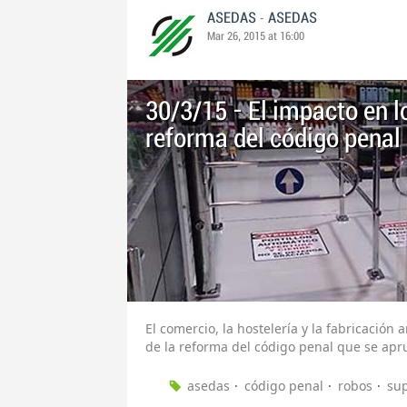
-
ASEDAS
ASEDAS
Mar 26, 2015 at 16:00
30/3/15 - El impacto en l
reforma del código penal
El comercio, la hostelería y la fabricación
de la reforma del código penal que se apr
asedas
código penal
robos
su