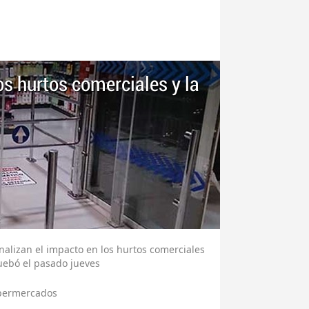
os hurtos comerciales y la
 analizan el impacto en los hurtos comerciales
uebó el pasado jueves
permercados