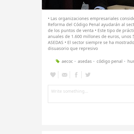
• Las organizaciones empresariales consid
Reforma del Código Penal ayudarán al sect
de los puntos de venta • Este tipo de prác
anuales de 1.600 millones de euros, unos 
ASEDAS • El sector siempre se ha mostrad
disuasorio que represivo
aecoc
asedas
código penal
hur