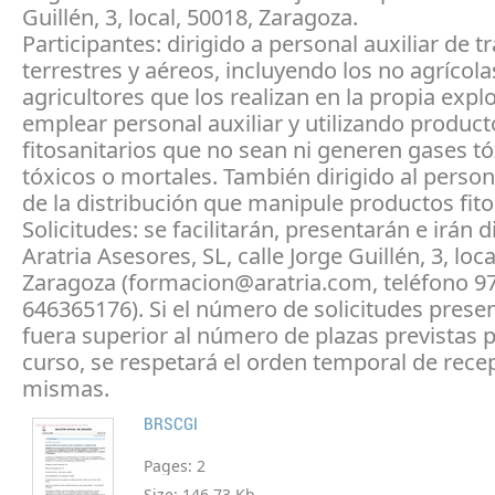
Guillén, 3, local, 50018, Zaragoza.
Participantes: dirigido a personal auxiliar de 
terrestres y aéreos, incluyendo los no agrícolas
agricultores que los realizan en la propia expl
emplear personal auxiliar y utilizando product
fitosanitarios que no sean ni generen gases t
tóxicos o mortales. También dirigido al persona
de la distribución que manipule productos fito
Solicitudes: se facilitarán, presentarán e irán d
Aratria Asesores, SL, calle Jorge Guillén, 3, loc
Zaragoza (formacion@aratria.com, teléfono 9
646365176). Si el número de solicitudes prese
fuera superior al número de plazas previstas p
curso, se respetará el orden temporal de rece
mismas.
BRSCGI
Pages:
2
Size:
146.73 Kb