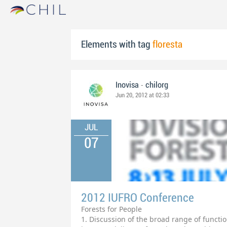
Elements with tag
floresta
-
Inovisa
chilorg
Jun 20, 2012 at 02:33
JUL
07
2012 IUFRO Conference
Forests for People
1. Discussion of the broad range of functions