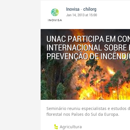
-
Inovisa
chilorg
Jan 14, 2013 at 15:00
UNAC PARTICIPA EM CO
INTERNACIONAL SOBRE 
PREVENÇÃO DE INCÊNDI
Seminário reuniu especialistas e estudos 
florestal nos Países do Sul da Europa.
Agricultura