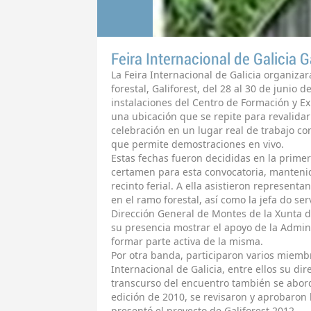
Feira Internacional de Galicia G
La Feira Internacional de Galicia organiza
forestal, Galiforest, del 28 al 30 de junio
instalaciones del Centro de Formación y E
una ubicación que se repite para revalidar
celebración en un lugar real de trabajo con
que permite demostraciones en vivo.
Estas fechas fueron decididas en la prime
certamen para esta convocatoria, mantenida
recinto ferial. A ella asistieron represent
en el ramo forestal, así como la jefa do ser
Dirección General de Montes de la Xunta de
su presencia mostrar el apoyo de la Admini
formar parte activa de la misma.
Por otra banda, participaron varios miembr
Internacional de Galicia, entre ellos su di
transcurso del encuentro también se aborda
edición de 2010, se revisaron y aprobaron 
presentó el proyecto de Galiforest 2012.