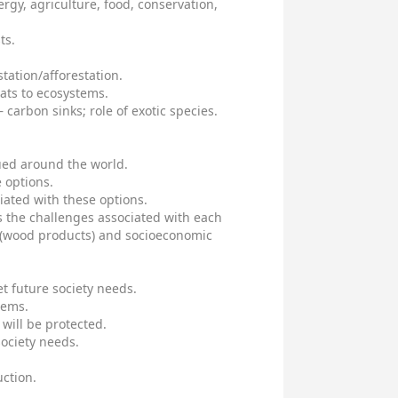
rgy, agriculture, food, conservation,
ts.
station/afforestation.
eats to ecosystems.
carbon sinks; role of exotic species.
ued around the world.
e options.
ciated with these options.
s the challenges associated with each
l (wood products) and socioeconomic
t future society needs.
tems.
will be protected.
ociety needs.
uction.