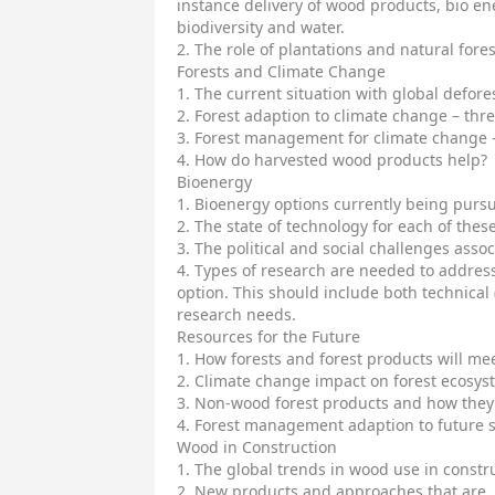
instance delivery of wood products, bio ene
biodiversity and water.
2. The role of plantations and natural fores
Forests and Climate Change
1. The current situation with global defore
2. Forest adaption to climate change – thr
3. Forest management for climate change – 
4. How do harvested wood products help?
Bioenergy
1. Bioenergy options currently being purs
2. The state of technology for each of thes
3. The political and social challenges asso
4. Types of research are needed to addres
option. This should include both technica
research needs.
Resources for the Future
1. How forests and forest products will mee
2. Climate change impact on forest ecosys
3. Non-wood forest products and how they 
4. Forest management adaption to future s
Wood in Construction
1. The global trends in wood use in constr
2. New products and approaches that are.