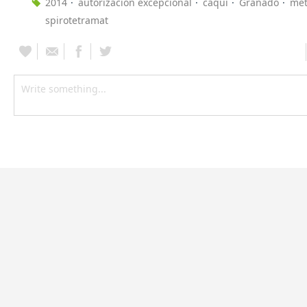
2014
autorización excepcional
caqui
Granado
meti
spirotetramat