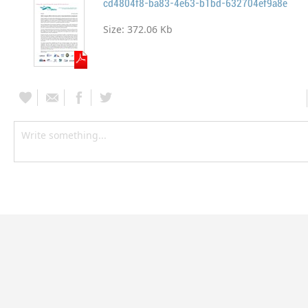
cd4804f8-ba83-4e63-b1bd-632704ef9a8e
Size:
372.06 Kb