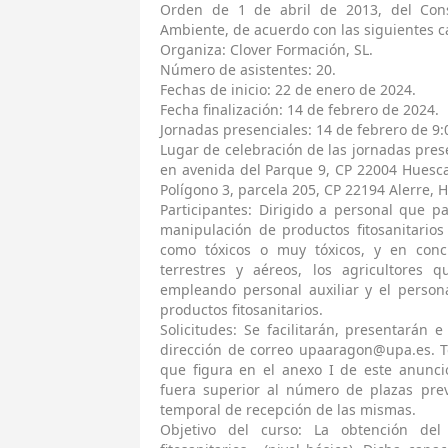
Orden de 1 de abril de 2013, del Cons
Ambiente, de acuerdo con las siguientes ca
Organiza: Clover Formación, SL.
Número de asistentes: 20.
Fechas de inicio: 22 de enero de 2024.
Fecha finalización: 14 de febrero de 2024.
Jornadas presenciales: 14 de febrero de 9:
Lugar de celebración de las jornadas prese
en avenida del Parque 9, CP 22004 Huesca
Polígono 3, parcela 205, CP 22194 Alerre, 
Participantes: Dirigido a personal que pa
manipulación de productos fitosanitario
como tóxicos o muy tóxicos, y en concr
terrestres y aéreos, los agricultores 
empleando personal auxiliar y el persona
productos fitosanitarios.
Solicitudes: Se facilitarán, presentarán e
dirección de correo upaaragon@upa.es. T
que figura en el anexo I de este anunci
fuera superior al número de plazas prev
temporal de recepción de las mismas.
Objetivo del curso: La obtención del