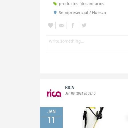
productos fitosanitarios
Semipresencial / Huesca
RICA
Jan 08, 2024 at 02:10
JAN
11