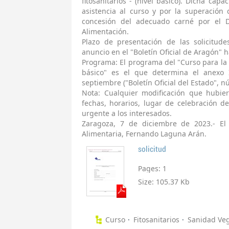
fitosanitarios - (nivel básico). Dicha capa
asistencia al curso y por la superación
concesión del adecuado carné por el D
Alimentación.
Plazo de presentación de las solicitud
anuncio en el "Boletín Oficial de Aragón" ha
Programa: El programa del "Curso para la ut
básico" es el que determina el anexo 
septiembre ("Boletín Oficial del Estado", 
Nota: Cualquier modificación que hubier
fechas, horarios, lugar de celebración d
urgente a los interesados.
Zaragoza, 7 de diciembre de 2023.- El
Alimentaria, Fernando Laguna Arán.
solicitud
Pages:
1
Size:
105.37 Kb
Curso
Fitosanitarios
Sanidad Veg