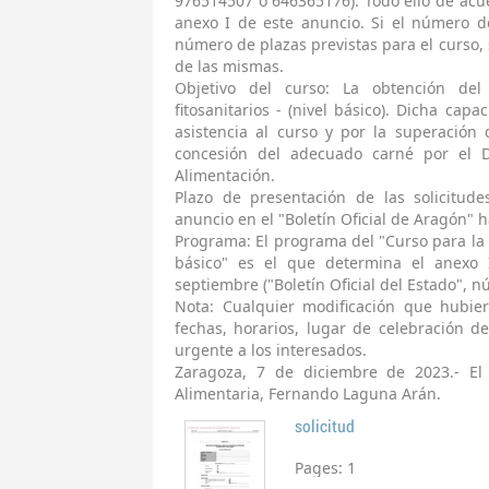
976514507 ó 646365176). Todo ello de acue
anexo I de este anuncio. Si el número de
número de plazas previstas para el curso,
de las mismas.
Objetivo del curso: La obtención del
fitosanitarios - (nivel básico). Dicha capa
asistencia al curso y por la superación
concesión del adecuado carné por el D
Alimentación.
Plazo de presentación de las solicitud
anuncio en el "Boletín Oficial de Aragón" ha
Programa: El programa del "Curso para la ut
básico" es el que determina el anexo 
septiembre ("Boletín Oficial del Estado", 
Nota: Cualquier modificación que hubier
fechas, horarios, lugar de celebración d
urgente a los interesados.
Zaragoza, 7 de diciembre de 2023.- El
Alimentaria, Fernando Laguna Arán.
solicitud
Pages:
1