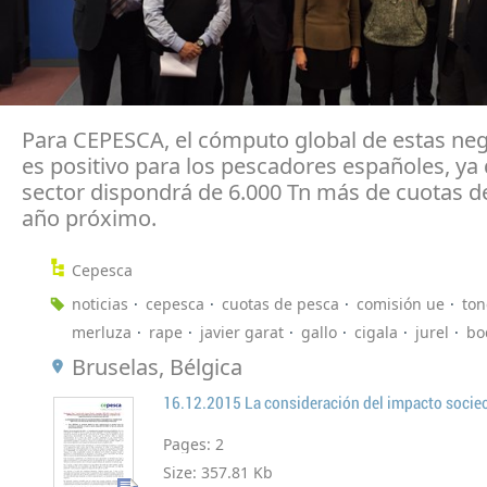
Para CEPESCA, el cómputo global de estas ne
es positivo para los pescadores españoles, ya 
sector dispondrá de 6.000 Tn más de cuotas d
año próximo.
Cepesca
noticias
cepesca
cuotas de pesca
comisión ue
ton
merluza
rape
javier garat
gallo
cigala
jurel
bo
Bruselas, Bélgica
Pages:
2
Size:
357.81 Kb