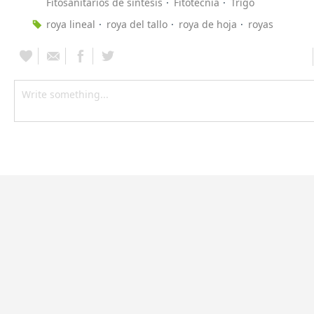
Fitosanitarios de síntesis
Fitotecnia
Trigo
roya lineal
roya del tallo
roya de hoja
royas