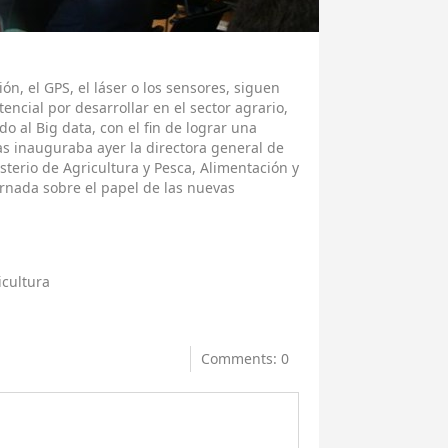
ón, el GPS, el láser o los sensores, siguen
ncial por desarrollar en el sector agrario,
 al Big data, con el fin de lograr una
as inauguraba ayer la directora general de
isterio de Agricultura y Pesca, Alimentación y
rnada sobre el papel de las nuevas
icultura
Comments: 0