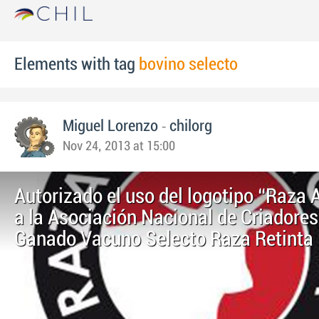
Elements with tag
bovino selecto
-
Miguel Lorenzo
chilorg
Nov 24, 2013 at 15:00
Autorizado el uso del logotipo “Raza
a la Asociación Nacional de Criadores
Ganado Vacuno Selecto Raza Retinta