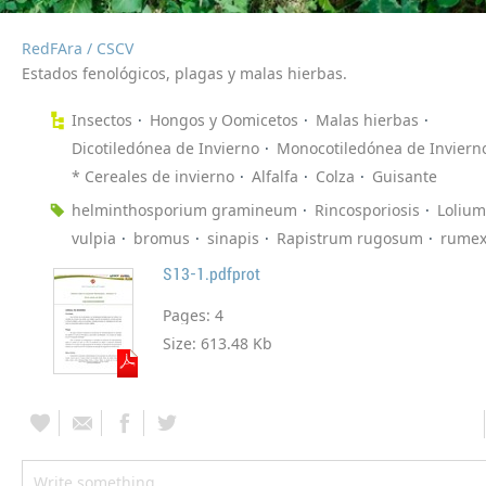
RedFAra / CSCV
Estados fenológicos, plagas y malas hierbas.
Insectos
Hongos y Oomicetos
Malas hierbas
Dicotiledónea de Invierno
Monocotiledónea de Inviern
* Cereales de invierno
Alfalfa
Colza
Guisante
helminthosporium gramineum
Rincosporiosis
Lolium
vulpia
bromus
sinapis
Rapistrum rugosum
rume
S13-1.pdfprot
Pages:
4
Size:
613.48 Kb