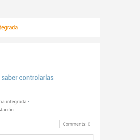
ntegrada
 saber controlarlas
cha integrada
stación
Comments: 0