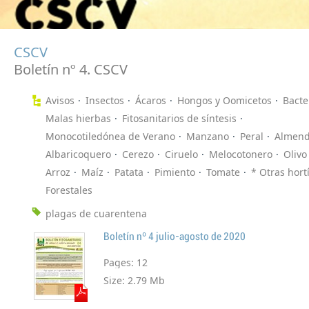
CSCV
Boletín nº 4. CSCV
Avisos
Insectos
Ácaros
Hongos y Oomicetos
Bacte
Malas hierbas
Fitosanitarios de síntesis
Monocotiledónea de Verano
Manzano
Peral
Almend
Albaricoquero
Cerezo
Ciruelo
Melocotonero
Olivo
Arroz
Maíz
Patata
Pimiento
Tomate
* Otras hort
Forestales
plagas de cuarentena
Boletín nº 4 julio-agosto de 2020
Pages:
12
Size:
2.79 Mb