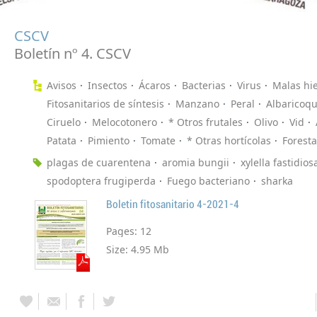
CSCV
Boletín nº 4. CSCV
Avisos
Insectos
Ácaros
Bacterias
Virus
Malas hi
Fitosanitarios de síntesis
Manzano
Peral
Albaricoq
Ciruelo
Melocotonero
* Otros frutales
Olivo
Vid
Patata
Pimiento
Tomate
* Otras hortícolas
Foresta
plagas de cuarentena
aromia bungii
xylella fastidios
spodoptera frugiperda
Fuego bacteriano
sharka
Boletin fitosanitario 4-2021-4
Pages:
12
Size:
4.95 Mb