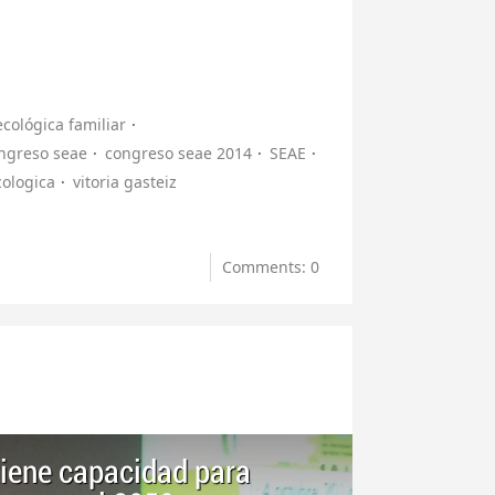
ecológica familiar
ngreso seae
congreso seae 2014
SEAE
cologica
vitoria gasteiz
Comments: 0
tiene capacidad para