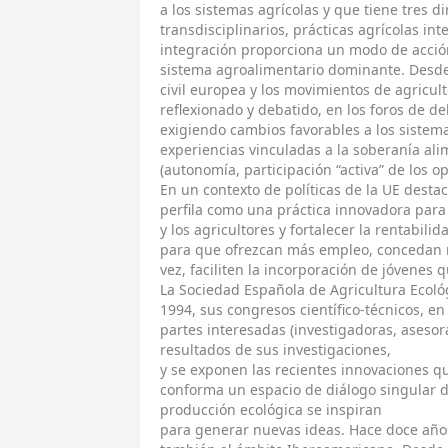
a los sistemas agrícolas y que tiene tres 
transdisciplinarios, prácticas agrícolas int
integración proporciona un modo de acción
sistema agroalimentario dominante. Desde
civil europea y los movimientos de agricul
reflexionado y debatido, en los foros de de
exigiendo cambios favorables a los sistem
experiencias vinculadas a la soberanía alim
(autonomía, participación “activa” de los op
En un contexto de políticas de la UE desta
perfila como una práctica innovadora para 
y los agricultores y fortalecer la rentabil
para que ofrezcan más empleo, concedan má
vez, faciliten la incorporación de jóvenes 
La Sociedad Española de Agricultura Ecoló
1994, sus congresos científico-técnicos, e
partes interesadas (investigadoras, asesoras
resultados de sus investigaciones,
y se exponen las recientes innovaciones que
conforma un espacio de diálogo singular 
producción ecológica se inspiran
para generar nuevas ideas. Hace doce años