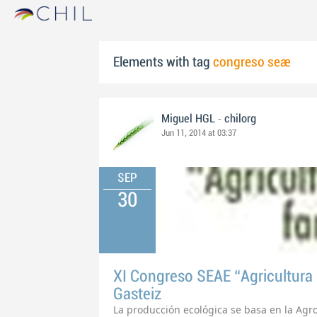
Elements with tag
congreso seae
-
Miguel HGL
chilorg
Jun 11, 2014 at 03:37
SEP
30
XI Congreso SEAE “Agricultura E
Gasteiz
La producción ecológica se basa en la Agro