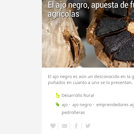
El ajo negro, apuesta de
agrícolas
El ajo negro es aún un desconocido en la
puñados en cuanto a uno se lo presentan.
Desarrollo Rural
ajo
ajo negro
emprendedores ag
pedroñeras