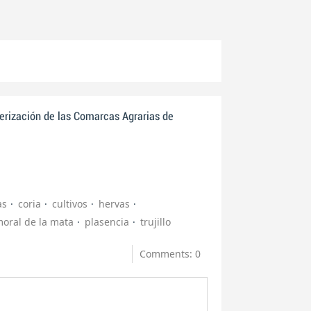
erización de las Comarcas Agrarias de
as
coria
cultivos
hervas
oral de la mata
plasencia
trujillo
Comments: 0