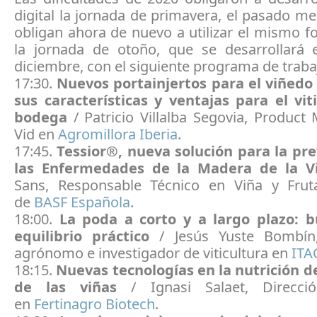
digital la jornada de primavera, el pasado mes
obligan ahora de nuevo a utilizar el mismo 
la jornada de otoño, que se desarrollará 
diciembre, con el siguiente programa de traba
17:30.
Nuevos portainjertos para el viñedo 
sus características y ventajas para el viti
bodega
/ Patricio Villalba Segovia, Produc
Vid en
Agromillora Iberia
.
17:45.
Tessior®, nueva solución para la pr
las Enfermedades de la Madera de la 
Sans, Responsable Técnico en Viña y Frut
de
BASF Española
.
18:00.
La poda a corto y a largo plazo: 
equilibrio práctico
/ Jesús Yuste Bombín
agrónomo e investigador de viticultura en
ITA
18:15.
Nuevas tecnologías en la nutrición de
de las viñas
/ Ignasi Salaet, Direcc
en
Fertinagro Biotech
.