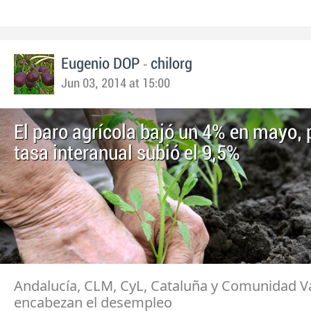
-
Eugenio DOP
chilorg
Jun 03, 2014 at 15:00
El paro agrícola bajó un 4% en mayo, 
tasa interanual subió el 9,5%
Andalucía, CLM, CyL, Cataluña y Comunidad V
encabezan el desempleo