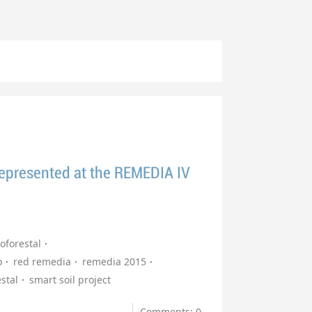
represented at the REMEDIA IV
oforestal
o
red remedia
remedia 2015
stal
smart soil project
Comments: 0