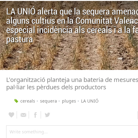
LA UNIÓ alerta que la sequera amenaç
alguns cultius en la Comunitat Valen
especial incidència als cereals i a la f
pastura
L'organització planteja una bateria de mesures
pal·liar les pèrdues dels productors
cereals
sequera
pluges
LA UNIÓ