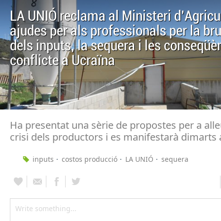
LA UNIÓ reclama al Ministeri d'Agricu
ajudes per als professionals per la br
dels inputs, la sequera i les conseqüè
conflicte a Ucraïna
Ha presentat una sèrie de propostes per a alle
crisi dels productors i es manifestarà dimarts
inputs
costos producció
LA UNIÓ
sequera