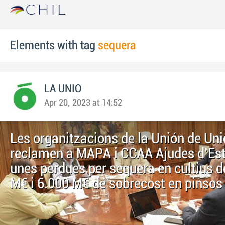
Elements with tag
sequera
LA UNIO
Apr 20, 2023 at 14:52
Les organitzacions de la Unión de Un
reclamen a MAPA i CCAA Ajudes d'Est
unes pèrdues per sequera en cultius d
M€ i 6.000 M€ de sobrecost en pinsos