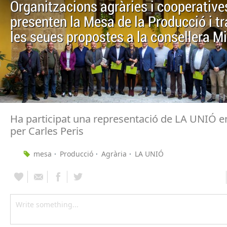
Organitzacions agràries i cooperative
presenten la Mesa de la Producció i t
les seues propostes a la consellera Mi
Ha participat una representació de LA UNIÓ 
per Carles Peris
mesa
Producció
Agrària
LA UNIÓ