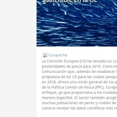
Europeche
La Comisión Europea (CE) ha lanzado su con
posibilidades de pesca para 2018. Como 
Comunicación que, además de establecer lo
propuesta de las CE para las cuotas pesque
en 2018, ofrece una visión general de los p
de la Política Común de Pesca (PPC). Euro
enfoque, ya que proporciona a los ciudad
manera digerible. El sector también acoge 
muchas poblaciones de peces y niveles de 
como lo revelan los datos científicos más r