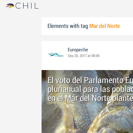
Elements with tag
Mar del Norte
Europeche
Sep 20, 2017 at 08:00
El voto del Parlamento Eu
plurianual para las pobl
en el Mar del Norte plant