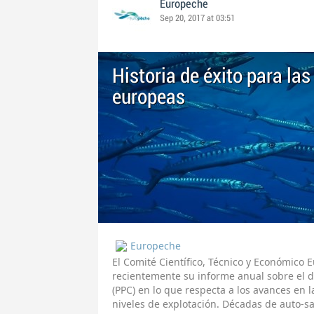
Europeche
Sep 20, 2017 at 03:51
Historia de éxito para las
europeas
Europeche
El Comité Científico, Técnico y Económico 
recientemente su informe anual sobre el 
(PPC) en lo que respecta a los avances en l
niveles de explotación. Décadas de auto-sa