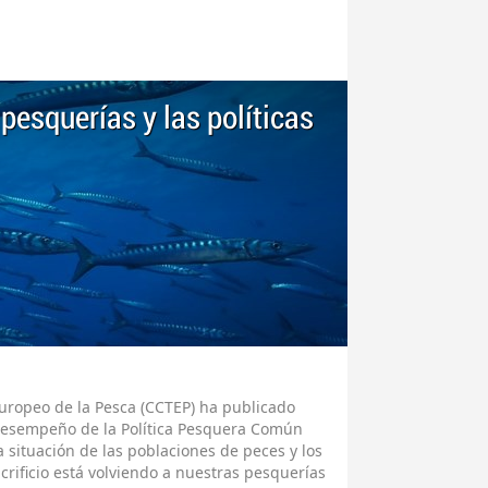
 pesquerías y las políticas
Europeo de la Pesca (CCTEP) ha publicado
desempeño de la Política Pesquera Común
a situación de las poblaciones de peces y los
crificio está volviendo a nuestras pesquerías