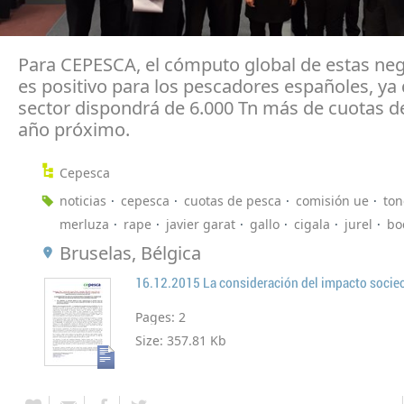
Para CEPESCA, el cómputo global de estas ne
es positivo para los pescadores españoles, ya 
sector dispondrá de 6.000 Tn más de cuotas d
año próximo.
Cepesca
noticias
cepesca
cuotas de pesca
comisión ue
ton
merluza
rape
javier garat
gallo
cigala
jurel
bo
Bruselas, Bélgica
Pages:
2
Size:
357.81 Kb