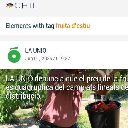
Elements with tag
fruita d'estiu
LA UNIO
Jun 01, 2025 at 19:32
LA UNIÓ denuncia que el preu de la fru
es quadruplica del camp als lineals de
distribució