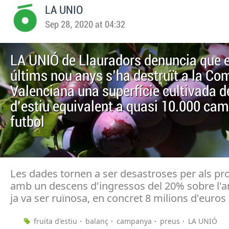
LA UNIO
Sep 28, 2020 at 04:32
LA UNIÓ de Llauradors denuncia que e
últims nou anys s'ha destruït a la Co
Valenciana una superfície cultivada de
d'estiu equivalent a quasi 10.000 ca
futbol
Les dades tornen a ser desastroses per als pr
amb un descens d'ingressos del 20% sobre l'a
ja va ser ruïnosa, en concret 8 milions d'euro
fruita d'estiu
balanç
campanya
preus
LA UNIÓ