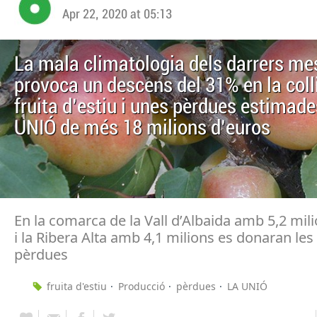
Apr 22, 2020 at 05:13
La mala climatologia dels darrers me
provoca un descens del 31% en la coll
fruita d’estiu i unes pèrdues estimade
UNIÓ de més 18 milions d’euros
En la comarca de la Vall d’Albaida amb 5,2 mil
i la Ribera Alta amb 4,1 milions es donaran le
pèrdues
fruita d'estiu
Producció
pèrdues
LA UNIÓ