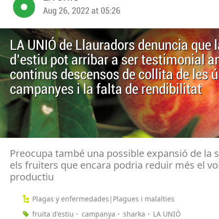
Aug 26, 2022 at 05:26
LA UNIÓ de Llauradors denuncia que la
d'estiu pot arribar a ser testimonial 
continus descensos de collita de les 
campanyes i la falta de rendibilitat
Preocupa també una possible expansió de la 
els fruiters que encara podria reduir més el v
productiu
Plagas y enfermedades|Plagues i malalties
fruita d'estiu
campanya
sharka
LA UNIÓ