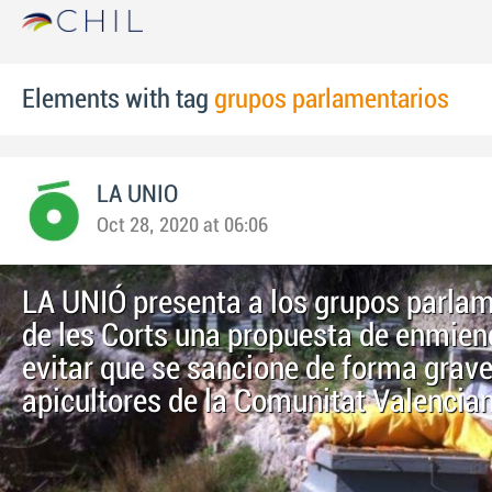
Elements with tag
grupos parlamentarios
LA UNIO
Oct 28, 2020 at 06:06
LA UNIÓ presenta a los grupos parla
de les Corts una propuesta de enmien
evitar que se sancione de forma grave
apicultores de la Comunitat Valencia