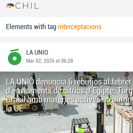
Elements with tag
interceptacions
LA UNIO
Mar 02, 2026 at 06:28
LA UNIÓ denuncia 6 rebutjos al febrer
d'enviaments de cítrics d'Egipte, Turqu
Brasil amb matèries actives no autor
la UE