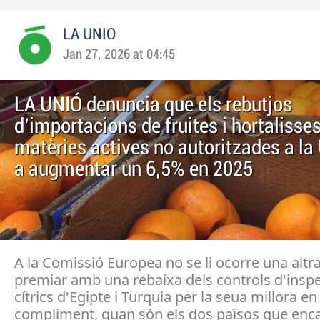
LA UNIO
Jan 27, 2026 at 04:45
LA UNIÓ denuncia que els rebutjos
d'importacions de fruites i hortaliss
matèries actives no autoritzades a la
a augmentar un 6,5% en 2025
A la Comissió Europea no se li ocorre una altr
premiar amb una rebaixa dels controls d'inspe
cítrics d'Egipte i Turquia per la seua millora en 
compliment, quan són els dos països que enca