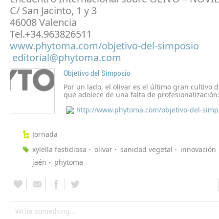
C/ San Jacinto, 1 y 3
46008 Valencia
Tel.+34.963826511
www.phytoma.com/objetivo-del-simposio
editorial@phytoma.com
Objetivo del Simposio
Por un lado, el olivar es el último gran cultivo 
que adolece de una falta de profesionalización
los olivareros son propietarios, no agricultores
http://www.phytoma.com/objetivo-del-simp
dentro de estos últimos, otro porcentaje mayori
constituyen agricultores de edad avanzada, con
mantener una adecuada actualización de cono
Jornada
xylella fastidiosa
olivar
sanidad vegetal
innovación
jaén
phytoma