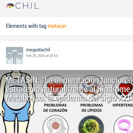
Elements with tag
metasin
megustachil
Feb 29, 2016 at 02:53
METASIN: “La alimentación funciona
estrategia natural frente al Síndrome
Metabólico, la epidemia del siglo XXI”