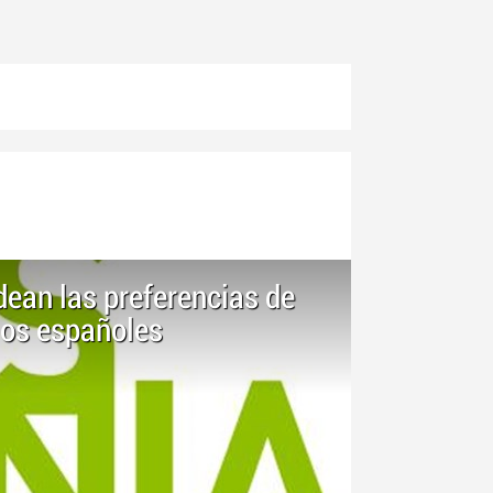
dean las preferencias de
los españoles