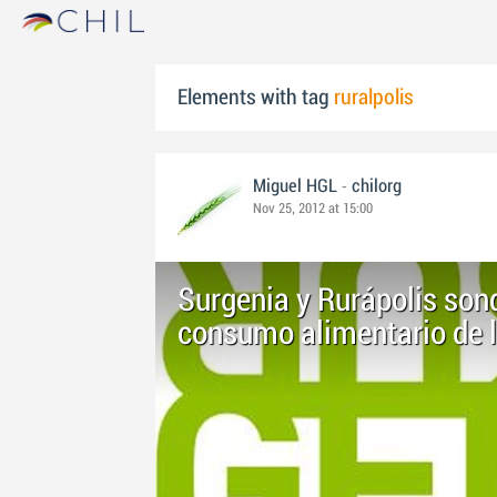
Elements with tag
ruralpolis
-
Miguel HGL
chilorg
Nov 25, 2012 at 15:00
Surgenia y Rurápolis son
consumo alimentario de 