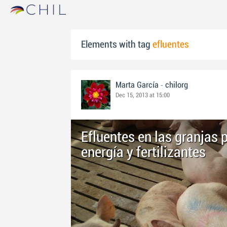
Elements with tag
efluentes
-
Marta García
chilorg
Dec 15, 2013 at 15:00
Efluentes en las granjas 
energía y fertilizantes