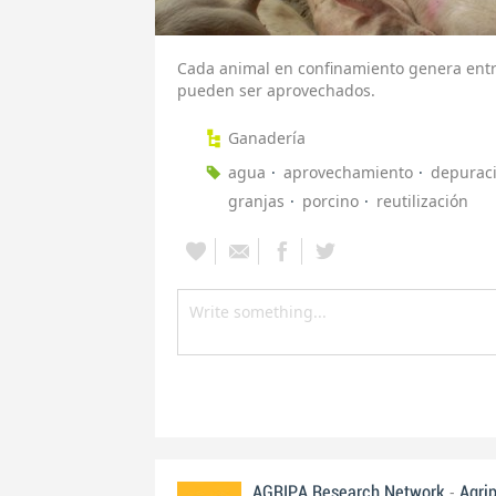
Cada animal en confinamiento genera entre 
pueden ser aprovechados.
Ganadería
agua
aprovechamiento
depurac
granjas
porcino
reutilización
-
AGRIPA Research Network
Agri