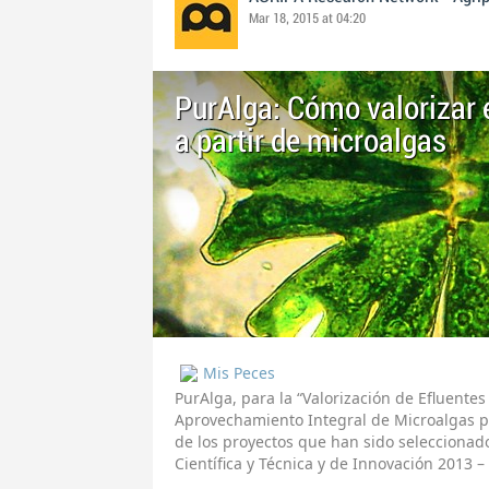
Mar 18, 2015 at 04:20
PurAlga: Cómo valorizar 
a partir de microalgas
Mis Peces
PurAlga, para la “Valorización de Efluente
Aprovechamiento Integral de Microalgas p
de los proyectos que han sido seleccionado
Científica y Técnica y de Innovación 2013 –