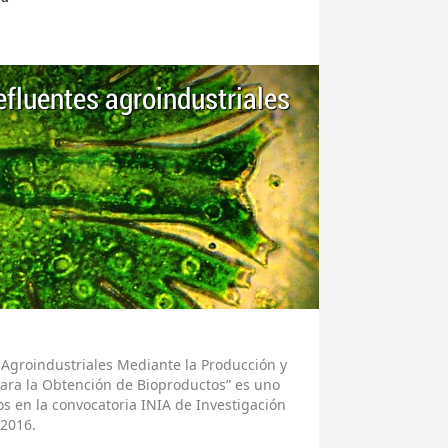
efluentes agroindustriales
s Agroindustriales Mediante la Producción y
ara la Obtención de Bioproductos” es uno
s en la convocatoria INIA de Investigación
 2016.