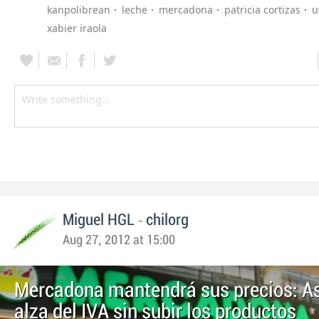
kanpolibrean
leche
mercadona
patricia cortizas
u
xabier iraola
-
Miguel HGL
chilorg
Aug 27, 2012 at 15:00
Mercadona mantendrá sus precios: A
alza del IVA sin subir los productos