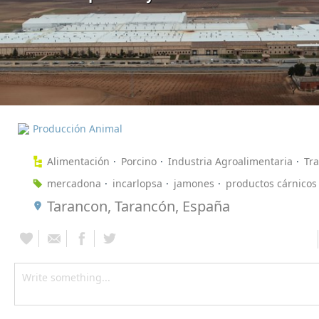
Producción Animal
Alimentación
Porcino
Industria Agroalimentaria
Tr
mercadona
incarlopsa
jamones
productos cárnicos
Tarancon, Tarancón, España