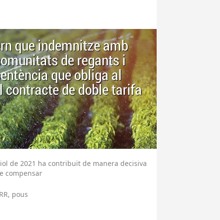
vern que indemnitze amb
 comunitats de regants i
sentència que obliga al
 contracte de doble tarifa
uliol de 2021 ha contribuït de manera decisiva
 de compensar
RR, pous