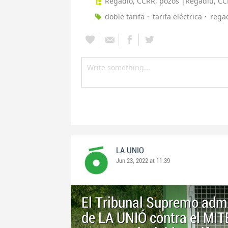
Regadio, CCRR, pozos |Regadiu, CC
doble tarifa
tarifa eléctrica
rega
LA UNIO
Jun 23, 2022 at 11:39
El Tribunal Supremo adm
de LA UNIÓ contra el MITE