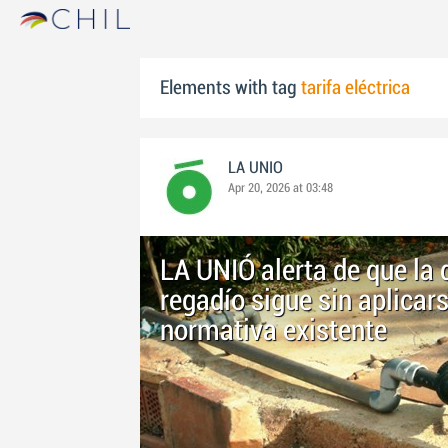
Elements with tag
tarifa eléctrica
LA UNIO
Apr 20, 2026 at 03:48
LA UNIÓ alerta de que la 
regadío sigue sin aplicars
normativa existente