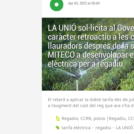
Apr 03, 2023 at 05:04
LA UNIÓ sol·licita al Go
caràcter retroactiu a les
llauradors després de la 
MITECO a desenvolupar el
elèctrica per a regadiu
El retard a aplicar la doble tarifa des de j
a l'augment del cost del reg que ara s'ha
Regadio, CCRR, pozos |Regadiu, CC
tarifa eléctrica
regadiu
LA UNIÓ