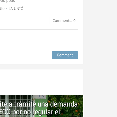
RR, pous
dío
LA UNIÓ
Comments: 0
ite a trámite una demanda
CO por no regular el