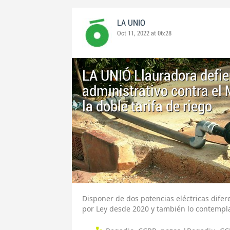
LA UNIO
Oct 11, 2022 at 06:28
LA UNIÓ Llauradora defie
administrativo contra el
la doble tarifa de riego
Disponer de dos potencias eléctricas difer
por Ley desde 2020 y también lo contempla