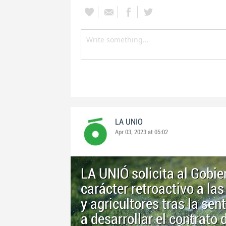
LA UNIO
Apr 03, 2023 at 05:02
LA UNIÓ solicita al Gobi
carácter retroactivo a l
y agricultores tras la se
a desarrollar el contrato d