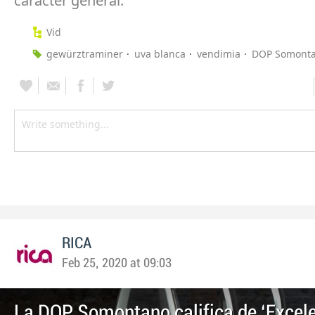
carácter general.
Vid
gewürztraminer
uva blanca
vendimia
DOP Somont
RICA
Feb 25, 2020 at 09:03
La DOP Somontano califica de ‘Excele