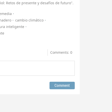
ol: Retos de presente y desafíos de futuro".
remedia
rnadero
cambio climático
ura inteligente
nte
Comments: 0