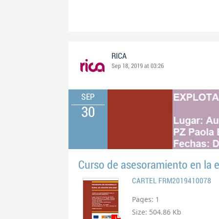
RICA
Sep 18, 2019 at 03:26
SEP
30
Curso de asesoramiento en la ex
CARTEL FRM2019410078
Pages:
1
Size:
504.86 Kb