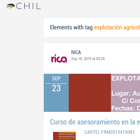
Elements with tag
explotación agríco
RICA
Sep 18, 2019 at 03:26
SEP
23
Curso de asesoramiento en la e
CARTEL FRM2019410081