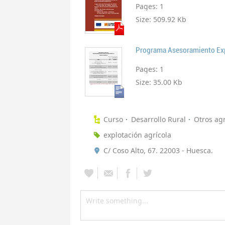
Pages:
1
Size:
509.92 Kb
Programa Asesoramiento Exp
Pages:
1
Size:
35.00 Kb
Curso
Desarrollo Rural
Otros agr
explotación agrícola
C/ Coso Alto, 67. 22003 - Huesca.