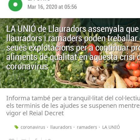
Mar 16, 2020 at 05:56
LA UNIÓ de Llauradors assenyala que 
llauradors i ramaders poden treballar 
seues explotacions per a continuar pr
aliments de qualitat en aquesta crisi 
coronavirus
Informa també per a tranquil·litat del col·lecti
els terminis de les ajudes se suspenen mentre
vigor el Reial Decret
coronavirus
llauradors
ramaders
LA UNIÓ