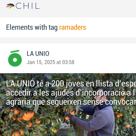
Elements with tag
ramaders
LA UNIO
Jan 15, 2025 at 03:58
LA UNIÓ té a 200 joves en llista d'esp
accedir a les ajudes d'incorporació a l
agrària que segueixen sense convoca