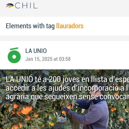
Elements with tag
llauradors
LA UNIO
Jan 15, 2025 at 03:58
LA UNIÓ té a 200 joves en llista d'esp
accedir a les ajudes d'incorporació a l
agrària que segueixen sense convoca