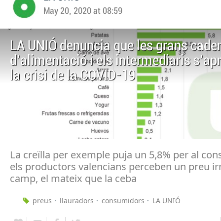
May 20, 2020 at 08:59
LA UNIÓ denuncia que les grans cade
d’alimentació i els intermediaris s’ap
la crisi de la COVID-19
La creïlla per exemple puja un 5,8% per al con
els productors valencians perceben un preu irr
camp, el mateix que la ceba
preus
llauradors
consumidors
LA UNIÓ