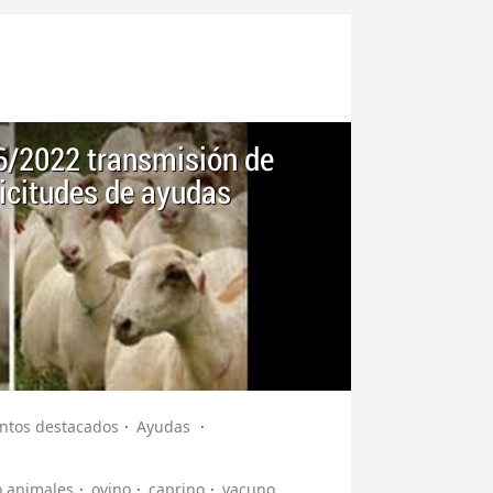
 6/2022 transmisión de
licitudes de ayudas
.
tos destacados
Ayudas
o animales
ovino
caprino
vacuno