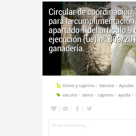
Circular de coordinación
para la cumplimentación d
apartado 1 del artículo 9
ejecución (ue) nº 809/20
ganadería.
Ovino y caprino
Vacuno
Ayudas
vacuno
ovino
caprino
ayuda