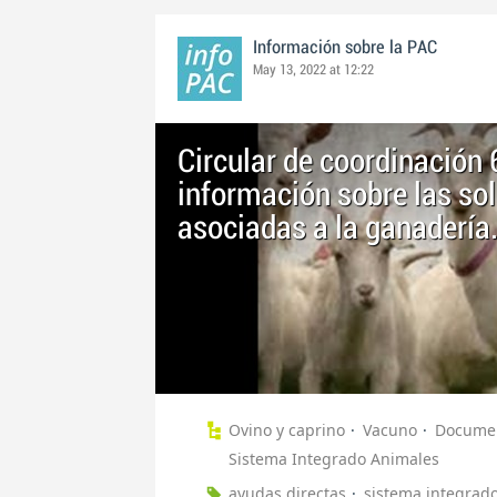
Información sobre la PAC
May 13, 2022 at 12:22
Circular de coordinación
información sobre las so
asociadas a la ganadería
Ovino y caprino
Vacuno
Documen
Sistema Integrado Animales
ayudas directas
sistema integrad