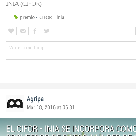
INIA (CIFOR)
premio
CIFOR
inia
Agripa
Mar 18, 2016 at 06:31
EL CIFOR - INIA SE INCORPORA COM