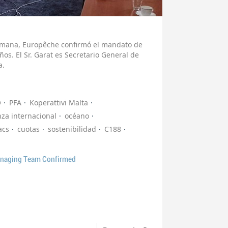
emana, Europêche confirmó el mandato de
ños. El Sr. Garat es Secretario General de
a.
O
PFA
Koperattivi Malta
za internacional
océano
acs
cuotas
sostenibilidad
C188
anaging Team Confirmed