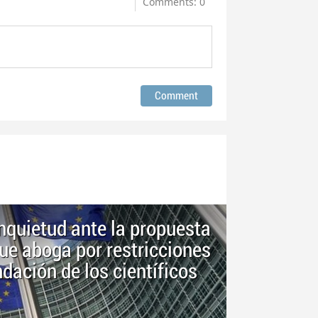
Comments: 0
quietud ante la propuesta
ue aboga por restricciones
dación de los científicos