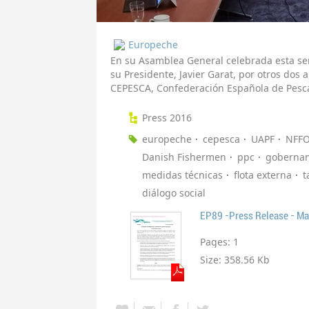
Europeche
En su Asamblea General celebrada esta s
su Presidente, Javier Garat, por otros dos a
CEPESCA, Confederación Española de Pesc
Press 2016
europeche
cepesca
UAPF
NFF
Danish Fishermen
ppc
gobernan
medidas técnicas
flota externa
t
diálogo social
EP89 -Press Release - M
Pages:
1
Size:
358.56 Kb