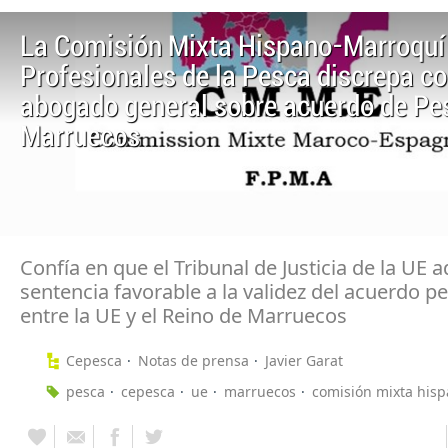
La Comisión Mixta Hispano-Marroquí
Profesionales de la Pesca discrepa co
abogado general sobre acuerdo de Pe
Marruecos
Confía en que el Tribunal de Justicia de la UE 
sentencia favorable a la validez del acuerdo p
entre la UE y el Reino de Marruecos
Cepesca
Notas de prensa
Javier Garat
pesca
cepesca
ue
marruecos
comisión mixta his