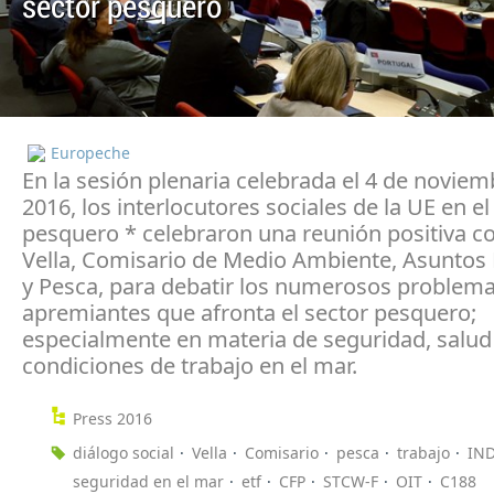
sector pesquero
Europeche
En la sesión plenaria celebrada el 4 de noviem
2016, los interlocutores sociales de la UE en el
pesquero * celebraron una reunión positiva 
Vella, Comisario de Medio Ambiente, Asuntos
y Pesca, para debatir los numerosos problem
apremiantes que afronta el sector pesquero;
especialmente en materia de seguridad, salud
condiciones de trabajo en el mar.
Press 2016
diálogo social
Vella
Comisario
pesca
trabajo
IN
seguridad en el mar
etf
CFP
STCW-F
OIT
C188