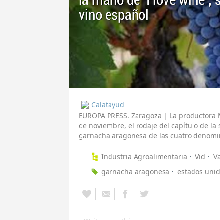
la mano de 'I love wine',
vino español
Calatayud
EUROPA PRESS. Zaragoza | La productora M
de noviembre, el rodaje del capítulo de la 
garnacha aragonesa de las cuatro denomin
Industria Agroalimentaria
Vid
V
garnacha aragonesa
estados uni