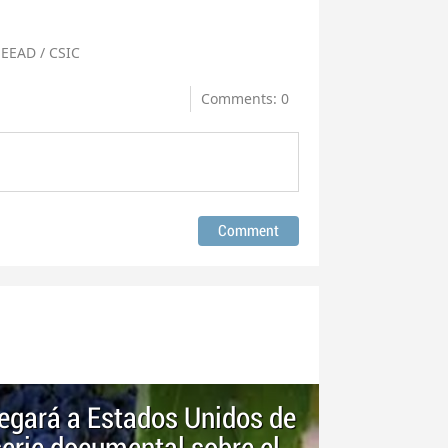
 EEAD / CSIC
Comments: 0
egará a Estados Unidos de