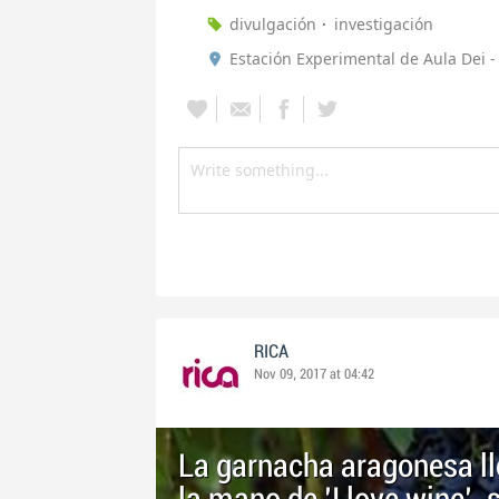
divulgación
investigación
Estación Experimental de Aula Dei -
RICA
Nov 09, 2017 at 04:42
La garnacha aragonesa ll