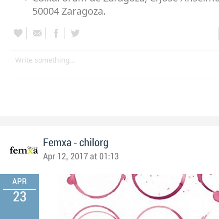
50004 Zaragoza.
-
Femxa
chilorg
Apr 12, 2017 at 01:13
APR
23