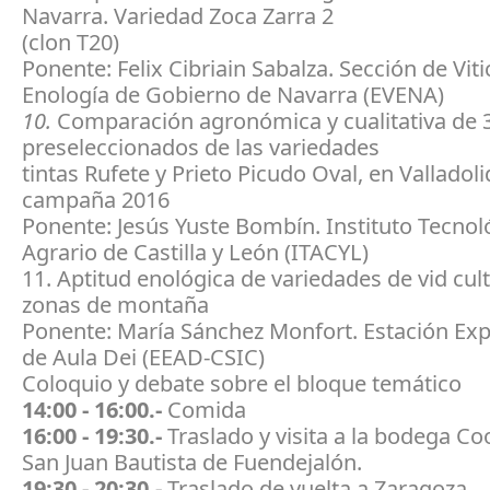
Navarra. Variedad Zoca Zarra 2
(clon T20)
Ponente: Felix Cibriain Sabalza. Sección de Viti
Enología de Gobierno de Navarra (EVENA)
10.
Comparación agronómica y cualitativa de 
preseleccionados de las variedades
tintas Rufete y Prieto Picudo Oval, en Valladolid
campaña 2016
Ponente: Jesús Yuste Bombín. Instituto Tecnol
Agrario de Castilla y León (ITACYL)
11. Aptitud enológica de variedades de vid cul
zonas de montaña
Ponente: María Sánchez Monfort. Estación Ex
de Aula Dei (EEAD-CSIC)
Coloquio y debate sobre el bloque temático
14:00 - 16:00.-
Comida
16:00 - 19:30.-
Traslado y visita a la bodega Co
San Juan Bautista de Fuendejalón.
19:30 - 20:30.-
Traslado de vuelta a Zaragoza.