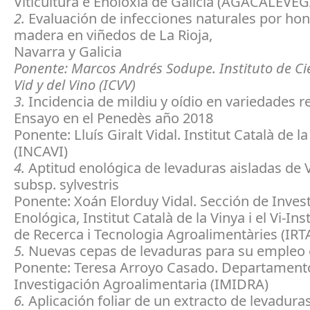
Viticultura e Enoloxía de Galicia (AGACALEVE
2.
Evaluación de infecciones naturales por hon
madera en viñedos de La Rioja,
Navarra y Galicia
Ponente: Marcos Andrés Sodupe. Instituto de Cie
Vid y del Vino (ICVV)
3.
Incidencia de mildiu y oídio en variedades re
Ensayo en el Penedès año 2018
Ponente: Lluís Giralt Vidal. Institut Català de la 
(INCAVI)
4.
Aptitud enológica de levaduras aisladas de Vi
subsp. sylvestris
Ponente: Xoán Elorduy Vidal. Sección de Inves
Enológica, Institut Català de la Vinya i el Vi-Inst
de Recerca i Tecnologia Agroalimentàries (IRT
5.
Nuevas cepas de levaduras para su empleo 
Ponente: Teresa Arroyo Casado. Departament
Investigación Agroalimentaria (IMIDRA)
6.
Aplicación foliar de un extracto de levaduras