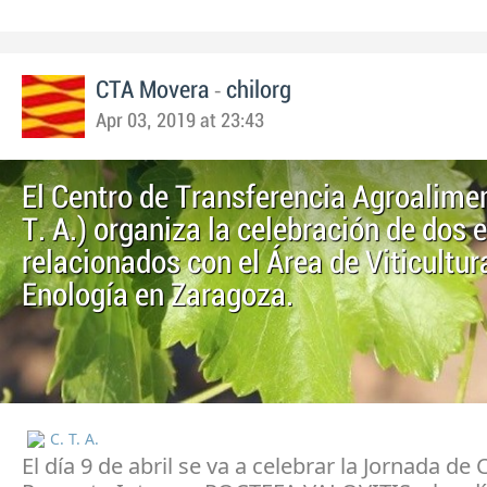
-
CTA Movera
chilorg
Apr 03, 2019 at 23:43
El Centro de Transferencia Agroalimen
T. A.) organiza la celebración de dos 
relacionados con el Área de Viticultur
Enología en Zaragoza.
C. T. A.
El día 9 de abril se va a celebrar la Jornada de