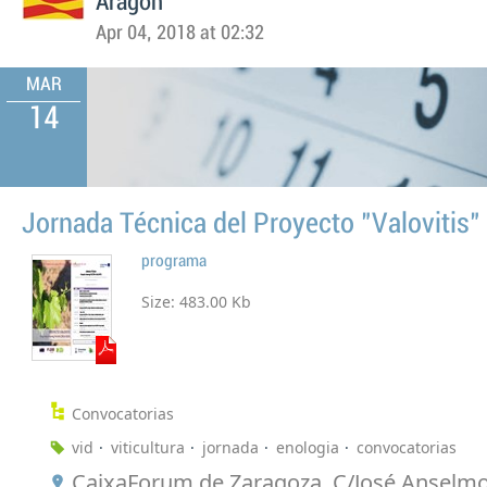
Aragón
Apr 04, 2018 at 02:32
MAR
14
Jornada Técnica del Proyecto "Valovitis"
programa
Size:
483.00 Kb
Convocatorias
vid
viticultura
jornada
enologia
convocatorias
CaixaForum de Zaragoza, C/José Anselmo 