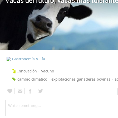
Vacas del futuro, vacas más tolerante
Gastronomía & Cía
Innovación
Vacuno
cambio climático
explotaciones ganaderas bovinas
a