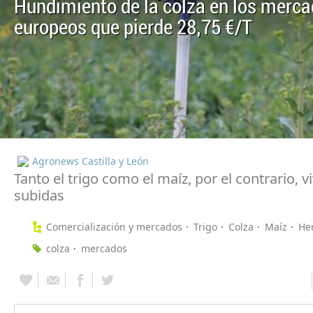
Hundimiento de la colza en los merc
europeos que pierde 28,75 €/T
Agronews Castilla y León
Tanto el trigo como el maíz, por el contrario, 
subidas
Comercialización y mercados
Trigo
Colza
Maíz
He
colza
mercados