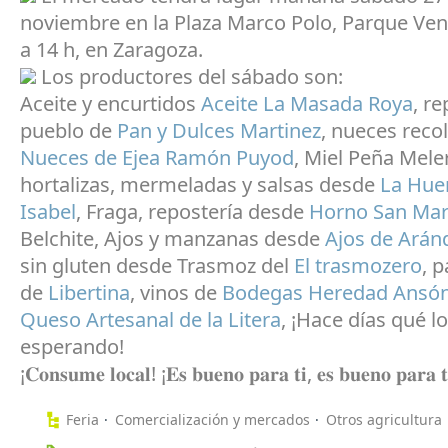
noviembre en la Plaza Marco Polo, Parque Ven
a 14 h, en Zaragoza.
Los productores del sábado son:
Aceite y encurtidos
Aceite La Masada Roya
, r
pueblo de
Pan y Dulces Martinez
, nueces reco
Nueces de Ejea Ramón Puyod
, Miel Peña Meler
hortalizas, mermeladas y salsas desde
La Hue
Isabel
, Fraga, repostería desde
Horno San Mar
Belchite, Ajos y manzanas desde
Ajos de Arán
sin gluten desde Trasmoz del
El trasmozero
, 
de
Libertina
, vinos de
Bodegas Heredad Ansón
Queso Artesanal de la Litera
, ¡Hace días qué l
esperando!
¡𝐂𝐨𝐧𝐬𝐮𝐦𝐞 𝐥𝐨𝐜𝐚𝐥! ¡𝐄𝐬 𝐛𝐮𝐞𝐧𝐨 𝐩𝐚𝐫𝐚 𝐭𝐢, 𝐞𝐬 𝐛𝐮𝐞𝐧𝐨 𝐩𝐚𝐫𝐚 𝐭
Feria
Comercialización y mercados
Otros agricultura