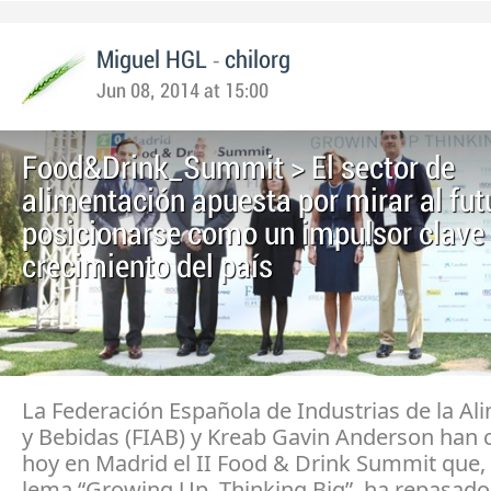
-
Miguel HGL
chilorg
Jun 08, 2014 at 15:00
Food&Drink_Summit > El sector de
alimentación apuesta por mirar al fut
posicionarse como un impulsor clave 
crecimiento del país
La Federación Española de Industrias de la Al
y Bebidas (FIAB) y Kreab Gavin Anderson han 
hoy en Madrid el II Food & Drink Summit que, 
lema “Growing Up. Thinking Big”, ha repasado 