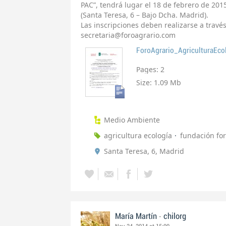
PAC”, tendrá lugar el 18 de febrero de 201
(Santa Teresa, 6 – Bajo Dcha. Madrid).
Las inscripciones deben realizarse a través
secretaria@foroagrario.com
ForoAgrario_AgriculturaEco
Pages:
2
Size:
1.09 Mb
Medio Ambiente
agricultura ecología
fundación for
Santa Teresa, 6, Madrid
-
María Martín
chilorg