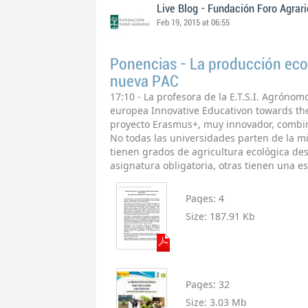
Live Blog - Fundación Foro Agrari
Feb 19, 2015 at 06:55
Ponencias - La producción ecol
nueva PAC
17:10 - La profesora de la E.T.S.I. Agrónom
europea Innovative Educativon towards the
proyecto Erasmus+, muy innovador, combina
No todas las universidades parten de la 
tienen grados de agricultura ecológica de
asignatura obligatoria, otras tienen una e
Pages:
4
Size:
187.91 Kb
Pages:
32
Size:
3.03 Mb